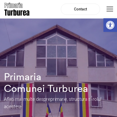
Contact
De
Primaria
Comunei Turburea
Aflati mai multe despre
primarie, structura si rolul
acesteia.