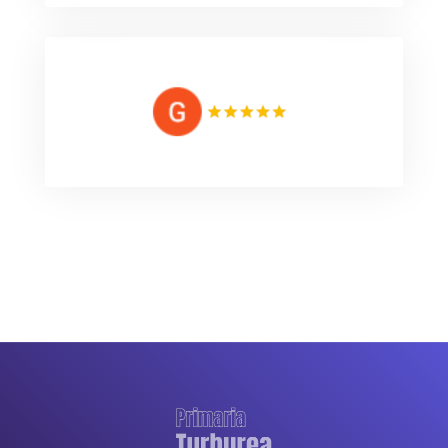
OK
Locul unde îmi petrec jumătate din zi.
Locul de muncă,
Toate se rezolva.....