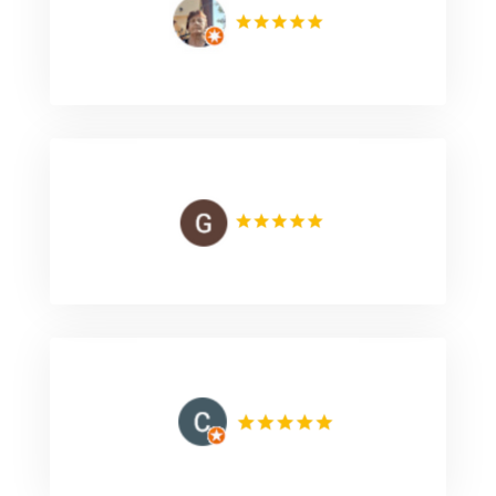
Un primar BÂRCĂ ION deosebit. Dacă ar fi mai
multi atunci România ar arăta altfel.
Primărie stabilă sănătoasă cu primar bărbat în
toate cele trebuincioase cetățenilor.