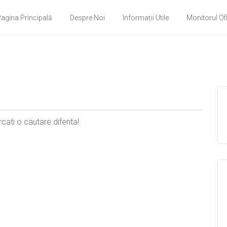
agina Principală
Despre Noi
Informații Utile
Monitorul Ofi
cati o cautare diferita!