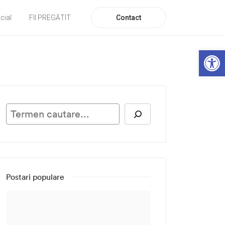
Contact
cial
FII PREGĂTIT
De
Caută
Postari populare