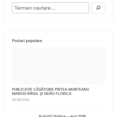
Ca
Postari populare
PUBLICAȚIE CĂSĂTORIE PIRTEA-MUNTEANU
MARIUS-VIRGIL ȘI SIDĂU FLORICA
06/08/2026
Achizitii Publice – anul 2016