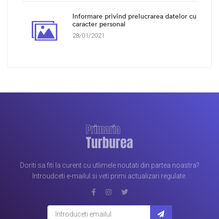
Informare privind prelucrarea datelor cu
caracter personal
28/01/2021
Doriti sa fiti la curent cu utlimele noutati din partea noastra?
Introudceti e-mailul si veti primi actualizari regulate.