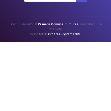
Drepturi de autor ©
Primaria Comunei Turburea
. Toate drepturile
rezervate.
Dezvoltat de
Orderee Systems SRL
.