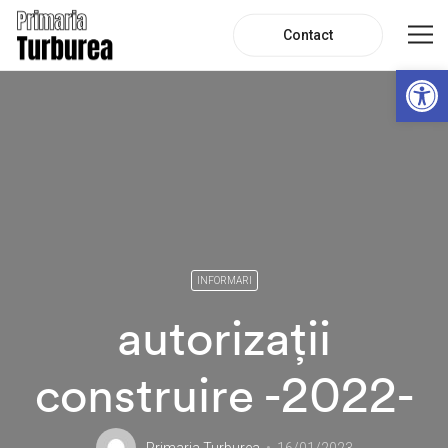
Contact
De
INFORMARI
autorizații
construire -2022-