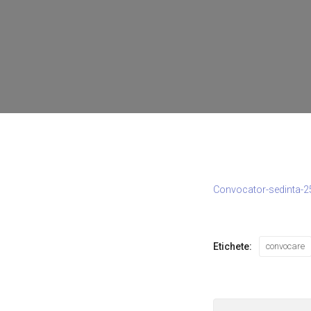
Convocator-sedinta-2
Etichete:
convocare