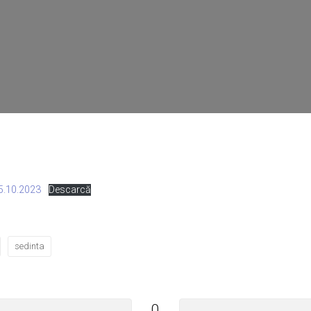
5.10.2023
Descarcă
sedinta
0