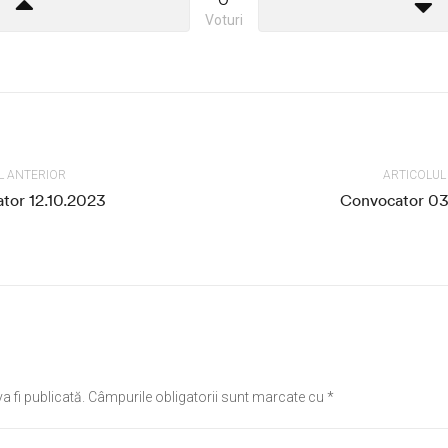
Voturi
L ANTERIOR
ARTICOLU
tor 12.10.2023
Convocator 03
a fi publicată.
Câmpurile obligatorii sunt marcate cu
*