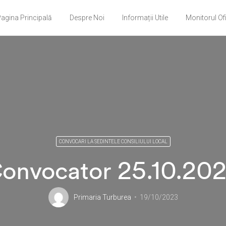
agina Principală
Despre Noi
Informații Utile
Monitorul Ofi
CONVOCARI LA SEDINTELE CONSILIULUI LOCAL
onvocator 25.10.20
Primaria Turburea
19/10/2023