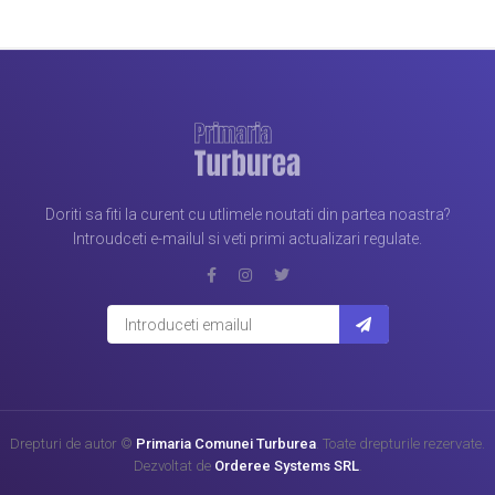
Doriti sa fiti la curent cu utlimele noutati din partea noastra?
Introudceti e-mailul si veti primi actualizari regulate.
Drepturi de autor ©
Primaria Comunei Turburea
. Toate drepturile rezervate.
Dezvoltat de
Orderee Systems SRL
.