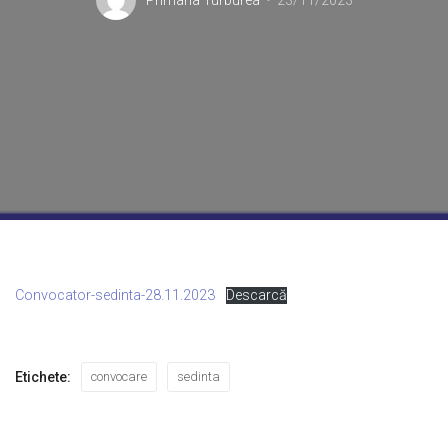
Primaria Turburea
23/11/2023
Convocator-sedinta-28.11.2023
Descarcă
Etichete:
convocare
sedinta