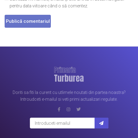
pentru data viitoare când o să comentez.
Doriti sa fiti la curent cu utlimele noutati din partea noastra?
Introudceti e-mailul si veti primi actualizari regulate.