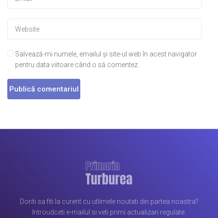
Salvează-mi numele, emailul și site-ul web în acest navigator
pentru data viitoare când o să comentez.
Doriti sa fiti la curent cu utlimele noutati din partea noastra?
Introudceti e-mailul si veti primi actualizari regulate.