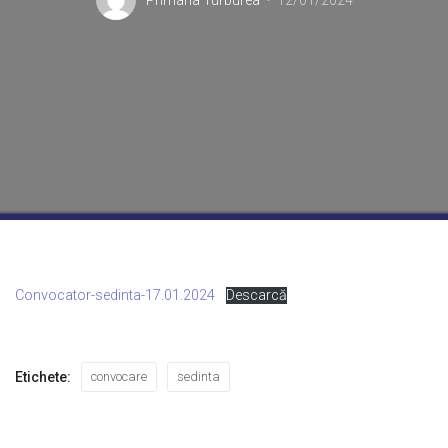
Primaria Turburea
12/01/2024
Convocator-sedinta-17.01.2024
Descarcă
Etichete:
convocare
sedinta