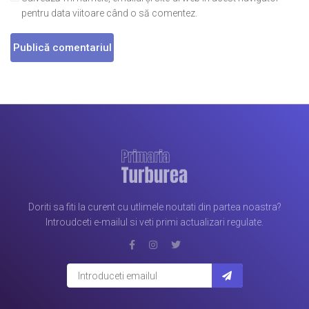
pentru data viitoare când o să comentez.
Doriti sa fiti la curent cu utlimele noutati din partea noastra?
Introudceti e-mailul si veti primi actualizari regulate.