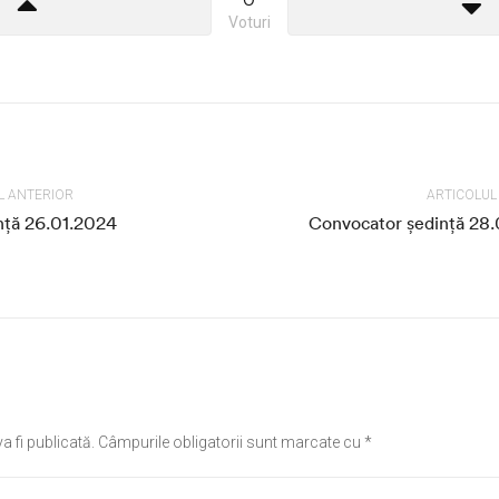
Voturi
L ANTERIOR
ARTICOLU
nță 26.01.2024
Convocator ședință 28
a fi publicată.
Câmpurile obligatorii sunt marcate cu
*