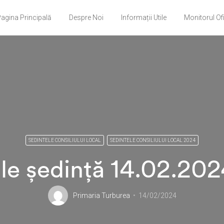
agina Principală
Despre Noi
Informații Utile
Monitorul Ofi
SEDINTELE CONSILIULUI LOCAL
SEDINTELE CONSILIULUI LOCAL 2024
le ședință 14.02.20
Primaria Turburea
14/02/2024