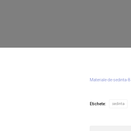
Materiale-de-sedinta-8
Etichete:
sedinta