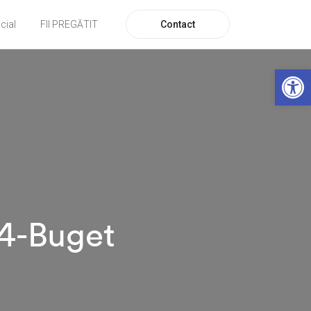
Contact
cial
FII PREGĂTIT
De
24-Buget