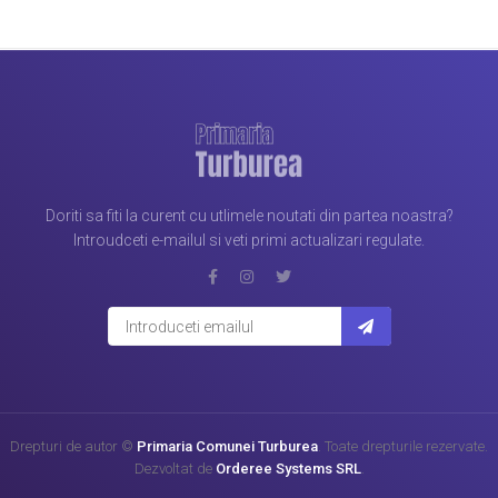
Doriti sa fiti la curent cu utlimele noutati din partea noastra?
Introudceti e-mailul si veti primi actualizari regulate.
Drepturi de autor ©
Primaria Comunei Turburea
. Toate drepturile rezervate.
Dezvoltat de
Orderee Systems SRL
.