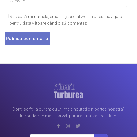
Salvează-mi numele, emailul și site-ul web în acest navigator
pentru data viitoare când o să comentez.
Doriti sa fiti la curent cu utlimele noutati din partea noastra?
Introudceti e-mailul si veti primi actualizari regulate.