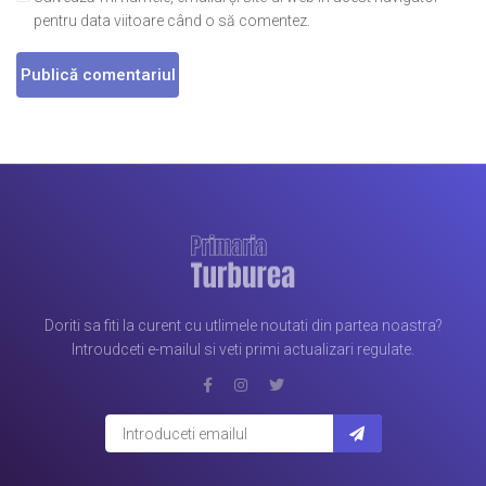
pentru data viitoare când o să comentez.
Doriti sa fiti la curent cu utlimele noutati din partea noastra?
Introudceti e-mailul si veti primi actualizari regulate.