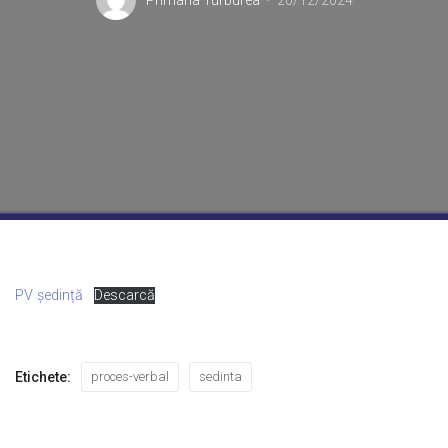
Primaria Turburea
20/12/2024
PV ședință
Descarcă
Etichete:
proces-verbal
sedinta