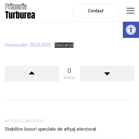
Contact
De
Convocator 26.03.2025
Descarcă
0
Voturi
ARTICOLUL ANTERIOR
Stabilire locuri speciale de afișaj electoral