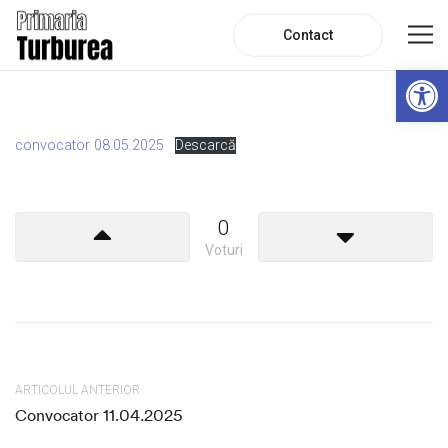
Contact
De
convocator 08.05.2025
Descarcă
0
Voturi
ARTICOLUL ANTERIOR
Convocator 11.04.2025