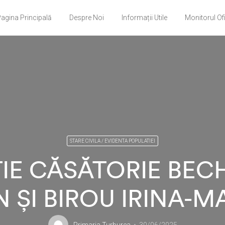
agina Principală
Despre Noi
Informații Utile
Monitorul Ofi
STARE CIVILA / EVIDENTA POPULATIEI
IE CĂSĂTORIE BEC
N ȘI BIROU IRINA-M