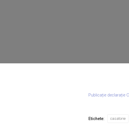
Publicație declarație 
Etichete:
casatorie