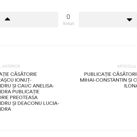
0
Voturi
L ANTERIOR
ARTICOLU
AȚIE CĂSĂTORIE
PUBLICAȚIE CĂSĂTORI
AȘCU IONUȚ-
MIHAI-CONSTANTIN ȘI
DRU ȘI CAUC ANELISA-
ILON
DRA PUBLICAȚIE
RIE PREOTEASA
DRU ȘI DEACONU LUCIA-
NDRA