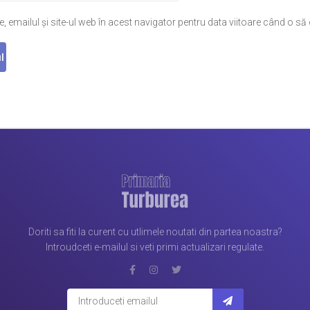
 emailul și site-ul web în acest navigator pentru data viitoare când o s
Doriti sa fiti la curent cu utlimele noutati din partea noastra?
Introudceti e-mailul si veti primi actualizari regulate.