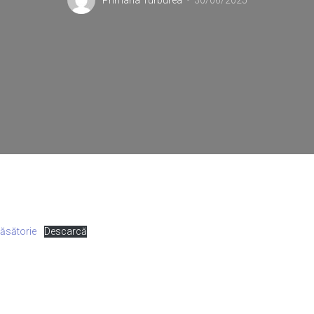
Primaria Turburea
30/06/2025
Căsătorie
Descarcă