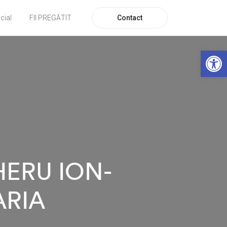
Contact
cial
FII PREGĂTIT
De
HERU ION-
ARIA