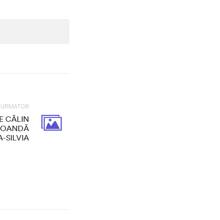
L URMATOR
E CĂLIN
 COANDĂ
A-SILVIA