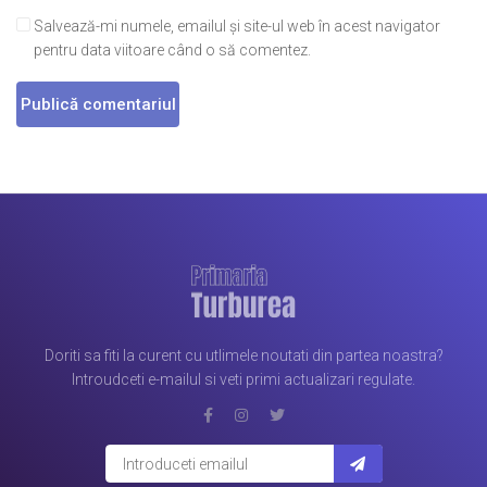
Salvează-mi numele, emailul și site-ul web în acest navigator
pentru data viitoare când o să comentez.
Doriti sa fiti la curent cu utlimele noutati din partea noastra?
Introudceti e-mailul si veti primi actualizari regulate.