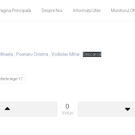
agina Principală
Despre Noi
Informații Utile
Monitorul Ofi
ihaela , Poenaru Cristina , Vodislav Mihai
Descarcă
oferte-lege-17
0
Voturi