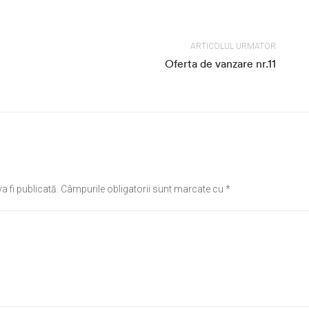
ARTICOLUL URMATOR
Oferta de vanzare nr.11
a fi publicată.
Câmpurile obligatorii sunt marcate cu
*