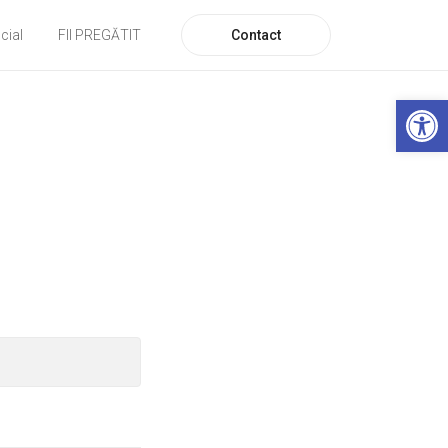
Contact
cial
FII PREGĂTIT
De