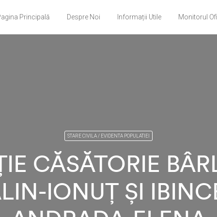
agina Principală
Despre Noi
Informații Utile
Monitorul Ofi
STARE CIVILA / EVIDENTA POPULATIEI
ȚIE CĂSĂTORIE BÂ
LIN-IONUȚ ȘI IBIN