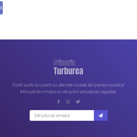
Doriti sa fiti la curent cu utlimele noutati din partea noastra?
Introudceti e-mailul si veti primi actualizari regulate.