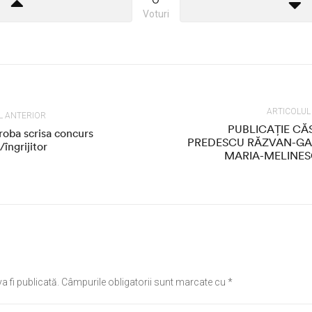
Voturi
ARTICOLU
L ANTERIOR
PUBLICAȚIE CĂ
roba scrisa concurs
PREDESCU RĂZVAN-GAB
/îngrijitor
MARIA-MELINE
a fi publicată.
Câmpurile obligatorii sunt marcate cu
*