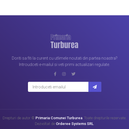
Doriti sa fiti la curent cu utlimele noutati din partea noastra?
Introudceti e-mailul si veti primi actualizari regulate.
Drepturi de autor ©
Primaria Comunei Turburea
. Toate drepturile rezervate.
Dezvoltat de
Orderee Systems SRL
.