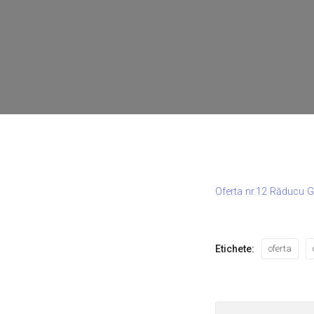
Oferta nr.12 Răducu G
Etichete:
oferta