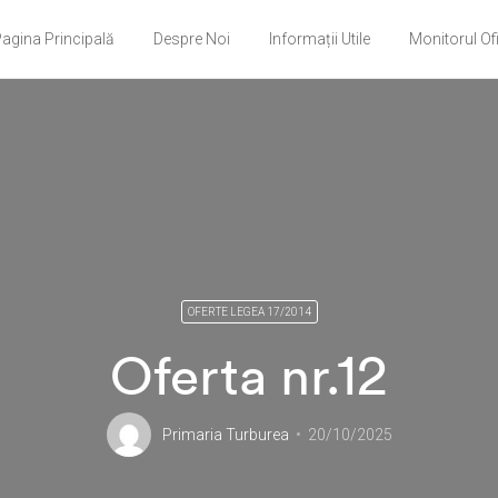
agina Principală
Despre Noi
Informații Utile
Monitorul Ofi
OFERTE LEGEA 17/2014
Oferta nr.12
Primaria Turburea
20/10/2025