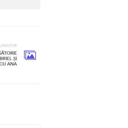
L URMATOR
SĂTORIE
RIEL ȘI
SCU ANA