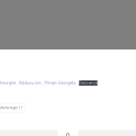
heorghe , Răducu Ion , Pîrvan Georgeta
Descarcă
oferte-lege-17
0