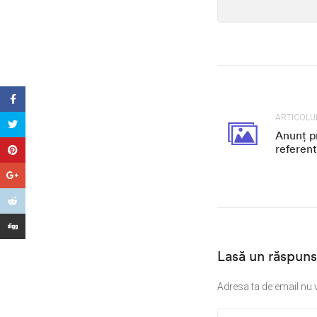
ARTICOLU
Anunț p
referent
Lasă un răspuns
Adresa ta de email nu v