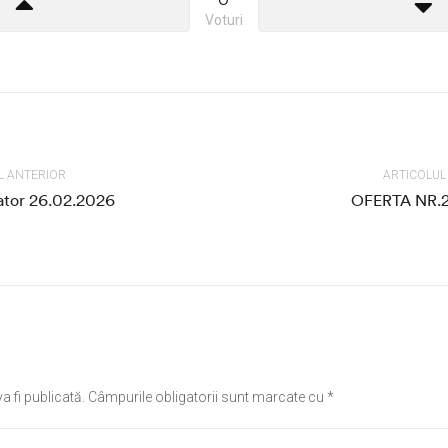
Voturi
L ANTERIOR
ARTICOLU
tor 26.02.2026
OFERTA NR.2
a fi publicată.
Câmpurile obligatorii sunt marcate cu
*