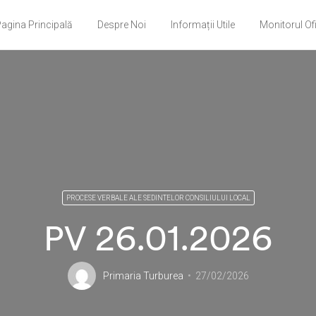
agina Principală
Despre Noi
Informații Utile
Monitorul Ofi
PROCESE VERBALE ALE SEDINTELOR CONSILIULUI LOCAL
PV 26.01.2026
Primaria Turburea
27/02/2026