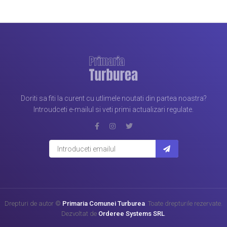
Doriti sa fiti la curent cu utlimele noutati din partea noastra?
Introudceti e-mailul si veti primi actualizari regulate.
Drepturi de autor ©
Primaria Comunei Turburea
. Toate drepturile rezervate.
Dezvoltat de
Orderee Systems SRL
.