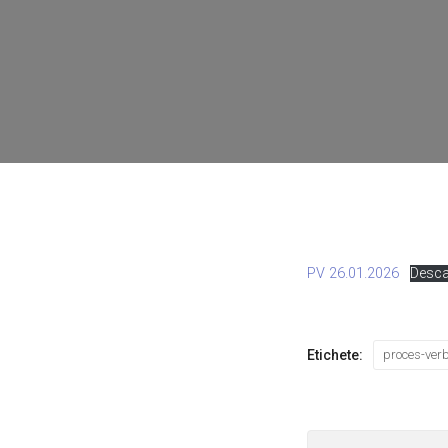
PV 26.01.2026
Desca
Etichete:
proces-ver