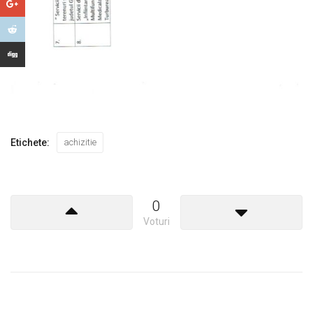
Etichete:
achizitie
0
Voturi