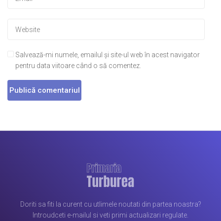
Salvează-mi numele, emailul și site-ul web în acest navigator
pentru data viitoare când o să comentez.
Doriti sa fiti la curent cu utlimele noutati din partea noastra?
Introudceti e-mailul si veti primi actualizari regulate.