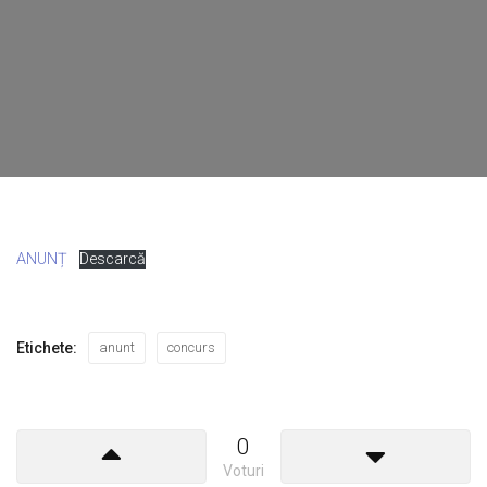
ANUNȚ
Descarcă
Etichete:
anunt
concurs
0
Voturi