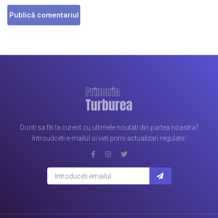
Doriti sa fiti la curent cu utlimele noutati din partea noastra?
Introudceti e-mailul si veti primi actualizari regulate.