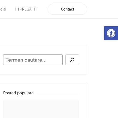
Contact
cial
FII PREGĂTIT
De
Caută
Postari populare