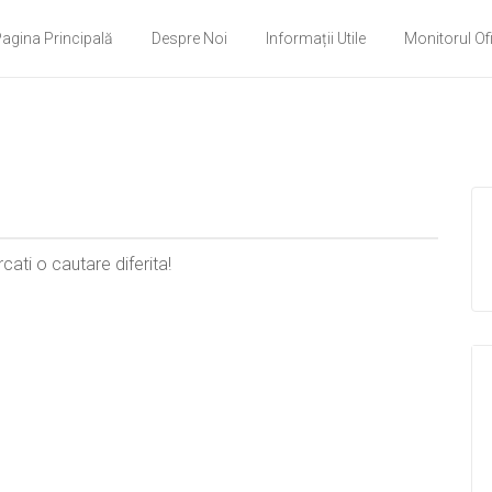
agina Principală
Despre Noi
Informații Utile
Monitorul Ofi
cati o cautare diferita!