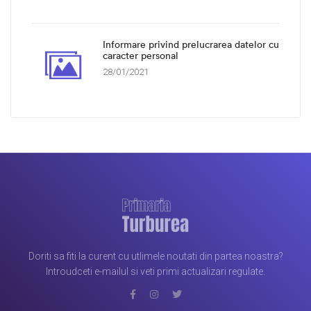
Informare privind prelucrarea datelor cu
caracter personal
28/01/2021
Doriti sa fiti la curent cu utlimele noutati din partea noastra?
Introudceti e-mailul si veti primi actualizari regulate.