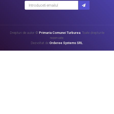
Drepturi de autor ©
Primaria Comunei Turburea
. Toate drepturile
rezervate.
Dezvoltat de
Orderee Systems SRL
.