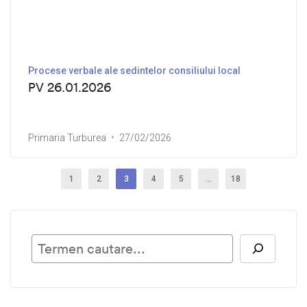
Procese verbale ale sedintelor consiliului local
PV 26.01.2026
Primaria Turburea
27/02/2026
1
2
3
4
5
…
18
Ca