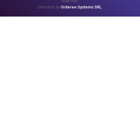
rezervate.
Dezvoltat de
Orderee Systems SRL
.