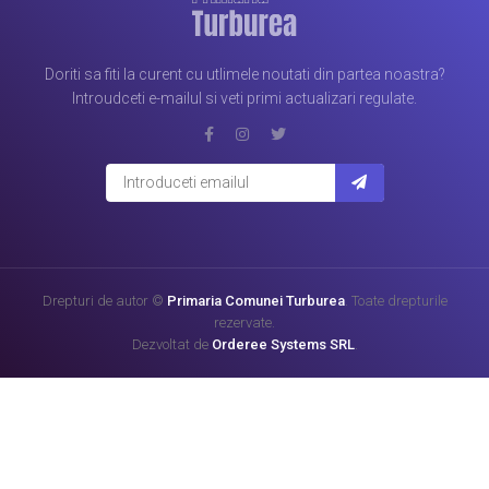
Doriti sa fiti la curent cu utlimele noutati din partea noastra?
Introudceti e-mailul si veti primi actualizari regulate.
Drepturi de autor ©
Primaria Comunei Turburea
. Toate drepturile
rezervate.
Dezvoltat de
Orderee Systems SRL
.